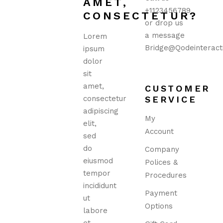
AMET,
+1123456789
CONSECTETUR?
or drop us
a message
Lorem
Bridge@qodeinteract
ipsum
dolor
sit
amet,
CUSTOMER
consectetur
SERVICE
adipiscing
My
elit,
Account
sed
do
Company
eiusmod
Polices &
tempor
Procedures
incididunt
Payment
ut
Options
labore
et