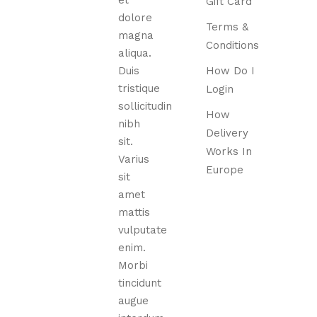
Gift Card
dolore
Terms &
magna
Conditions
aliqua.
Duis
How Do I
tristique
Login
sollicitudin
How
nibh
Delivery
sit.
Works In
Varius
Europe
sit
amet
mattis
vulputate
enim.
Morbi
tincidunt
augue